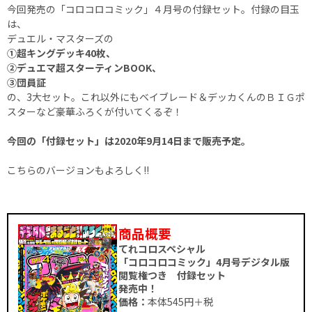
今回発売の「コロコロコミック」４月号の付録セット。付録の目玉
は、
デュエル・マスターズの
①超キングデッキ40枚、
②デュエマ超スターティンBOOK、
③団員証
の、3大セット。これ以外にもベイブレード＆デッカくんのＢＩＧポ
スターなど豪華ふろくが付いてくるぞ！
今回の「付録セット」は2020年9月14日まで販売予定。
こちらのバージョンもよろしく!!
商品概要
てれコロスペシャル
「コロコロコミック」4月号デジタル版
閲覧権つき 付録セット
発売中！
価格：
本体545円＋税