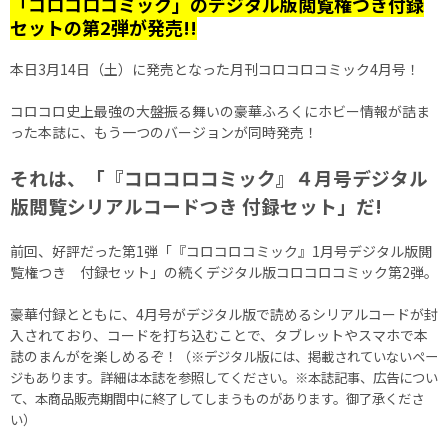
「コロコロコミック」のデジタル版閲覧権つき付録
セットの第2弾が発売!!
本日3月14日（土）に発売となった月刊コロコロコミック4月号！
コロコロ史上最強の大盤振る舞いの豪華ふろくにホビー情報が詰ま
った本誌に、もう一つのバージョンが同時発売！
それは、「『コロコロコミック』４月号デジタル
版閲覧シリアルコードつき 付録セット」だ!
前回、好評だった第1弾「『コロコロコミック』1月号デジタル版閲
覧権つき 付録セット」の続くデジタル版コロコロコミック第2弾。
豪華付録とともに、4月号がデジタル版で読めるシリアルコードが封
入されており、コードを打ち込むことで、タブレットやスマホで本
誌のまんがを楽しめるぞ！
（※デジタル版には、掲載されていないペー
ジもあります。詳細は本誌を参照してください。※本誌記事、広告につい
て、本商品販売期間中に終了してしまうものがあります。御了承くださ
い）