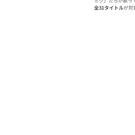
ミク」たちが歌っ
全31タイトル
が対象