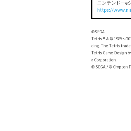
ニンテンドーe
https://www.ni
©SEGA
Tetris ® & © 1985～201
ding. The Tetris trad
Tetris Game Design by
a Corporation.
© SEGA / © Crypton F