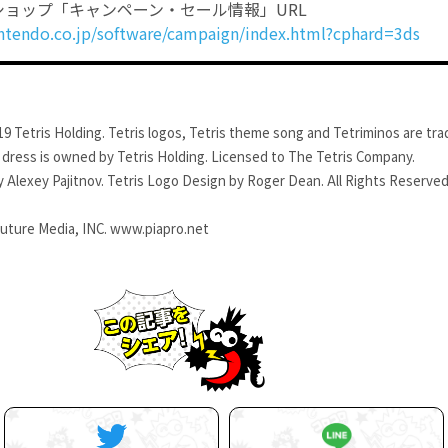
ショップ「キャンペーン・セール情報」URL
ntendo.co.jp/software/campaign/index.html?cphard=3ds
9 Tetris Holding. Tetris logos, Tetris theme song and Tetriminos are tra
e dress is owned by Tetris Holding. Licensed to The Tetris Company.
 Alexey Pajitnov. Tetris Logo Design by Roger Dean. All Rights Reserved
uture Media, INC. www.piapro.net