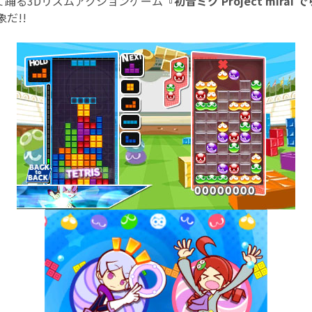
て踊る3Dリズムアクションゲーム
『初音ミク Project mirai
だ!!