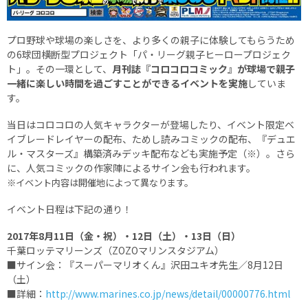
プロ野球や球場の楽しさを、より多くの親子に体験してもらうため
の6球団横断型プロジェクト「パ・リーグ親子ヒーロープロジェク
ト」。その一環として、
月刊誌『コロコロコミック』が球場で親子
一緒に楽しい時間を過ごすことができるイベントを実施
していま
す。
当日はコロコロの人気キャラクターが登場したり、イベント限定ベ
イブレードレイヤーの配布、ためし読みコミックの配布、『デュエ
ル・マスターズ』構築済みデッキ配布なども実施予定（※）。さら
に、人気コミックの作家陣によるサイン会も行われます。
※イベント内容は開催地によって異なります。
イベント日程は下記の通り！
2017年8月11日（金・祝）・12日（土）・13日（日）
千葉ロッテマリーンズ（ZOZOマリンスタジアム）
■サイン会：『スーパーマリオくん』沢田ユキオ先生／8月12日
（土）
■詳細：
http://www.marines.co.jp/news/detail/00000776.html