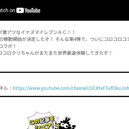
が激アツなイナズマイレブンＡＣ！！
弾の稼動開始が決定したぞ！ そんな第4弾で、ついにコロコロ
コラボ！
ロコロクリちゃんがまたまた世界最速体験してきたぞ！
ネル：
https://www.youtube.com/channel/UCKtxF3ufOkuJo