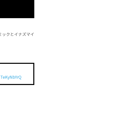
コミックとイナズマイ
hTeKyNbYrQ