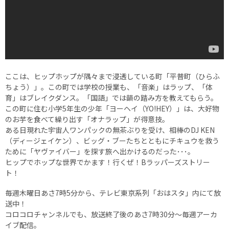
ここは、ヒップホップが隅々まで浸透している町「平普町（ひらふ
ちょう）」。この町では学校の授業も、「音楽」はラップ、「体
育」はブレイクダンス。「国語」では韻の踏み方を教えてもらう。
この町に住む小学5年生の少年「ヨーヘイ（YO!HEY）」は、大好物
のお芋を食べて繰り出す「オナラップ」が得意技。
ある日現れた宇宙人ワンパックの無茶ぶりを受け、相棒のDJ KEN
（ディージェイケン）、ビッグ・ブーたちとともにチキュウを救う
ために「ヤヴァイバー」を探す旅へ出かけるのだった･･･。
ヒップでホップな世界でかます！行くぜ！Bラッパーズストリー
ト！
毎週木曜日あさ7時5分から、テレビ東京系列「おはスタ」内にて放
送中！
コロコロチャンネルでも、放送終了後のあさ7時30分～毎週アーカ
イブ配信。