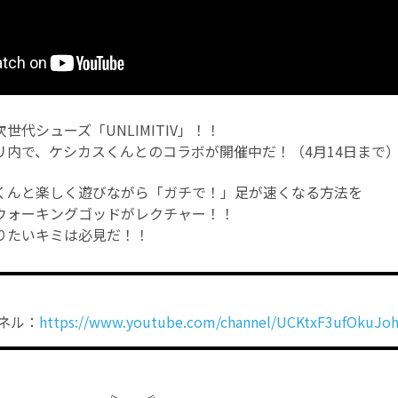
世代シューズ「UNLIMITIV」！！
リ内で、ケシカスくんとのコラボが開催中だ！（4月14日まで
くんと楽しく遊びながら「ガチで！」足が速くなる方法を
ウォーキングゴッドがレクチャー！！
りたいキミは必見だ！！
ネル：
https://www.youtube.com/channel/UCKtxF3ufOkuJo