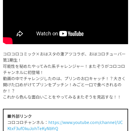
コロコロコミック×おはスタの激アツコラボ、おはコロチューバー
第1期生！
可能性を秘めたやってみた系チャレンジャー！またぞうがコロコロ
チャンネルに初登場！
動画の中でチャレンジしたのは、プリンのお口キャッチ！？大きく
開けた口めがけてプリンをプッチン！みごと一口で食べきれるの
か！？
これから色んな面白いことをやってみるまたぞうを見逃すな！！
■外部リンク
コロコロチャンネル：
https://www.youtube.com/channel/UC
KtxF3ufOkuJohTeKyNbYrQ