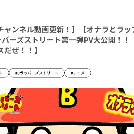
チャンネル動画更新！】【オナラとラッ
ッパーズストリート第一弾PV大公開！！
スだぜ！！】
ル
#Bラッパーズストリート
#アニメ