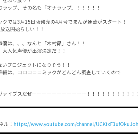
」をぶっ放す！
のラップ、その名も「オナラップ」！！！！！
ックでは3月15日頃発売の4月号でまんが連載がスタート！
も放送開始らしい！！
声優は、、、なんと「木村昴」さん！！
、大人気声優が出演決定だ！！
ないプロジェクトになりそう！！
詳細は、コロコロコミックがどんどん調査していくので
ヴァイブスだぜーーーーーーーーーーー！！！！！！！！！！
ネル：
https://www.youtube.com/channel/UCKtxF3ufOkuJo