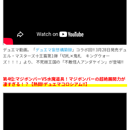
デュエマ動画。「
デュエマ妄想構築録
」コラボ回!! 3月28日発売デュ
エル・マスターズ十王篇第1弾「切札✕鬼札 キングウォー
ズ！！！」より、 不死樹王国の「不敵怪人アンダケイン」が登場!!
第4位:マジボンバーVS水魔道具！マジボンバーの超絶展開力が
凄すぎる！？【熱闘!デュエマコロシアム‼︎】