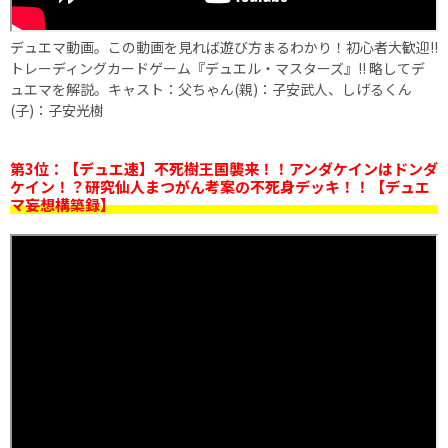
デュエマ動画。この動画を見れば遊び方まるわかり！初心者大歓迎!!
トレーディングカードゲーム『デュエル・マスターズ』!! 略してデ
ュエマを解説。キャスト：父ちゃん(親)：子安武人、しげるくん
(子)：子安光樹
第3位：【デュエ速】不死樹王国襲来！！アンダケインはドンダ
ケイン！？研究仙人まつがん考案の不死身デッキ！！【デュエ
マ妄想構築録】