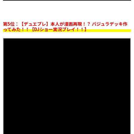
第5位：【デュエプレ】本人が漫画再現！？ バジュラデッキ作
ってみた！！【DJショー実況プレイ！！】