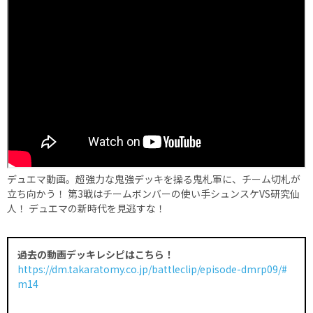
デュエマ動画。超強力な鬼強デッキを操る鬼札軍に、チーム切札が
立ち向かう！ 第3戦はチームボンバーの使い手シュンスケVS研究仙
人！ デュエマの新時代を見逃すな！
過去の動画デッキレシピはこちら！
https://dm.takaratomy.co.jp/battleclip/episode-dmrp09/#
m14