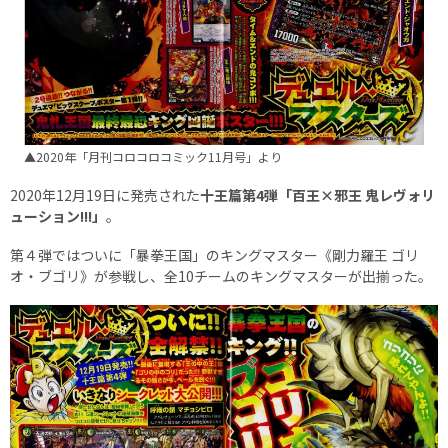
▲2020年「月刊コロコロコミック11月号」より
2020年12月19日に発売された
十王篇第4弾「百王×邪王 鬼レヴォリ
ューション!!!」
。
第４弾ではついに「暴拳王国」のキングマスター《剛力羅王 ゴリ
オ・ブゴリ》が参戦し、全10チームのキングマスターが出揃った。