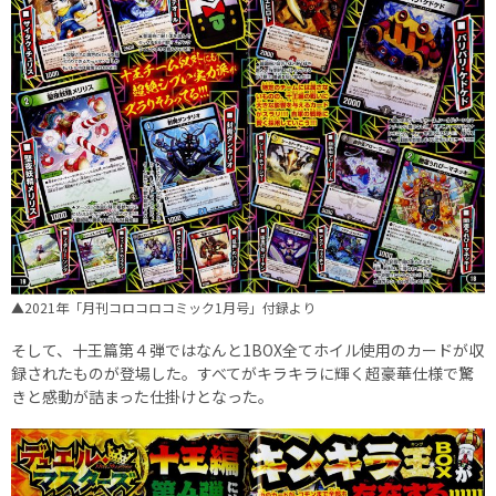
▲2021年「月刊コロコロコミック1月号」付録より
そして、十王篇第４弾ではなんと1BOX全てホイル使用のカードが収
録されたものが登場した。すべてがキラキラに輝く超豪華仕様で驚
きと感動が詰まった仕掛けとなった。