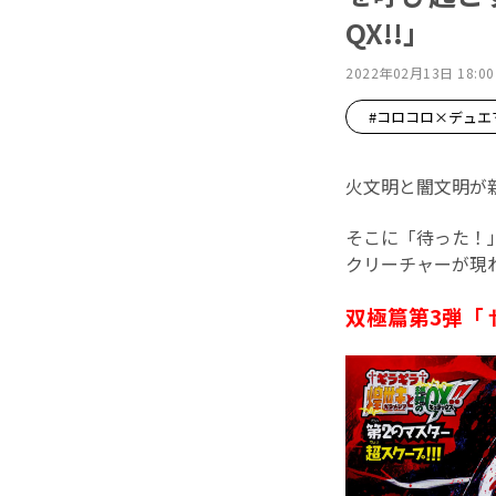
QX!!」
2022年02月13日 18:00
#コロコロ×デュエ
火文明と闇文明が
そこに「待った！
クリーチャーが現
双極篇第3弾「†