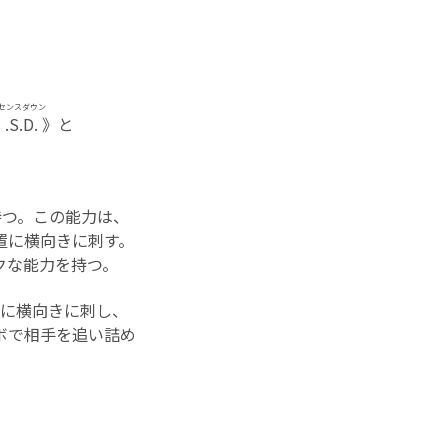
センスダウン
S.D.
》と
持つ。この能力は、
置に横向きに刺す。
クな能力を持つ。
置に横向きに刺し、
ボで相手を追い詰め