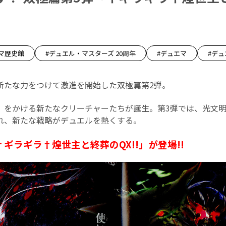
マ歴史館
#デュエル・マスターズ 20周年
#デュエマ
#デ
新たな力をつけて激進を開始した双極篇第2弾。
」をかける新たなクリーチャーたちが誕生。第3弾では、光文
れ、新たな戦略がデュエルを熱くする。
ギラギラ†煌世主と終葬のQX!!」が登場!!