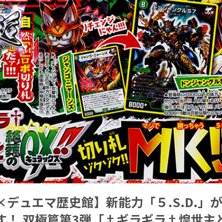
×デュエマ歴史館】新能力「５.S.D.」
す！ 双極篇第3弾「†ギラギラ†煌世主