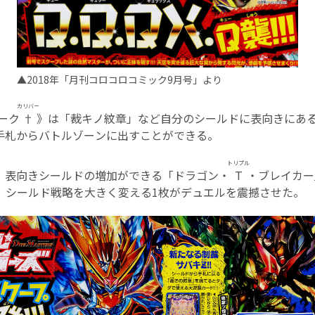
▲2018年「月刊コロコロコミック9月号」より
カリバー
ーク
†
》は「裁キノ紋章」など自分のシールドに表向きにある
手札からバトルゾーンに出すことができる。
トリプル
、表向きシールドの増加ができる「ドラゴン・
T
・ブレイカー
。シールド戦略を大きく変える1枚がデュエルを震撼させた。