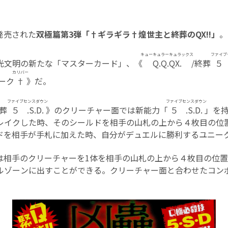
に発売された
双極篇第3弾「†ギラギラ†煌世主と終葬のQX!!」
。
キューキュラーキュラックス
ファイブ
光文明の新たな「マスターカード」、《
Q.Q.QX.
/終葬
５.
カリバー
ーク
†
》だ。
ファイブセンスダウン
ファイブセンスダウン
終葬
５.S.D.
》のクリーチャー面では新能力「
５.S.D.
」を
レイクした時、そのシールドを相手の山札の上から４枚目の位
ドを相手が手札に加えた時、自分がデュエルに勝利するユニー
は相手のクリーチャーを1体を相手の山札の上から４枚目の位
ルゾーンに出すことができる。クリーチャー面と合わせたコン