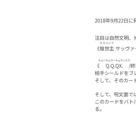
2018年9月22日
注目は自然文明、
キラメシア
《
煌世主
サッヴァ
キューキュラーキュラックス
《
Q.Q.QX.
/
相手シールドをブ
そして、そのカー
そして、呪文面で
このカードをバト
る。