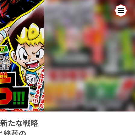
が新たな戦略
と終葬の