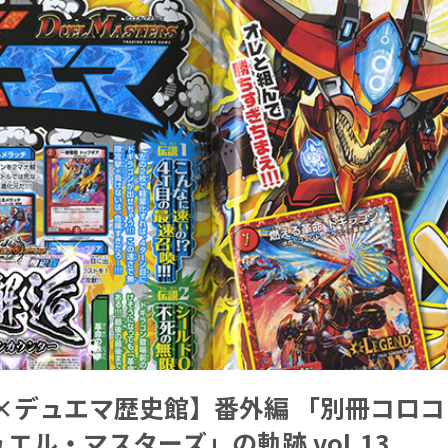
×デュエマ歴史館】番外編 「別冊コロコ
エル・マスターズ」の軌跡 vol.13