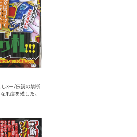
しXー/伝説の禁断
きな爪痕を残した。