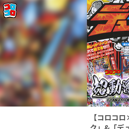
【コロコロ
ク」&「デュ