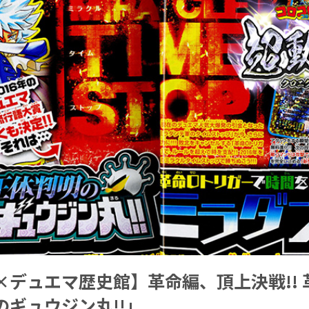
×デュエマ歴史館】革命編、頂上決戦!! 
のギュウジン丸!!」