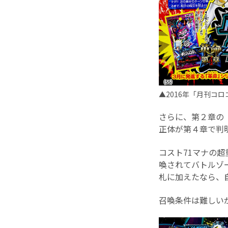
▲2016年「月刊コ
さらに、第２章の
正体が第４章で判
コスト71マナの
喚されてバトルゾ
札に加えたなら、
召喚条件は難しい