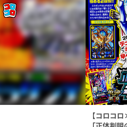
【コロコロ
「正体判明