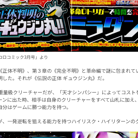
ロコロコミック3月号」より
《正体不明》、第３章の《完全不明》と革命編で謎に包まれて
明した。それが《伝説の正体 ギュウジン丸》だ。
超重量級クリーチャーだが、「天才シンパシー」によってコスト
ーンに出た時、相手は自身のクリーチャーをすべて山札に加え
自分はゲームに勝つ能力を持つ。
が、一発逆転を狙える能力を持つハイリスク・ハイリターンの