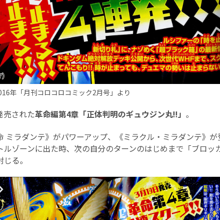
016年「月刊コロコロコミック2月号」より
に発売された
革命編第4章「正体判明のギュウジン丸!!」
。
命 ミラダンテ》がパワーアップ、《ミラクル・ミラダンテ》が
トルゾーンに出た時、次の自分のターンのはじめまで「ブロッ
封じる。