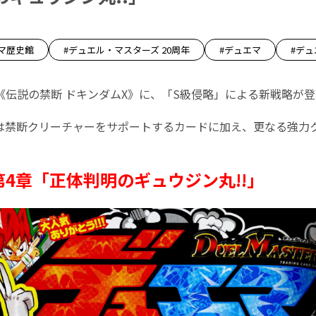
マ歴史館
#デュエル・マスターズ 20周年
#デュエマ
#デ
《伝説の禁断 ドキンダムX》に、「S級侵略」による新戦略が
は禁断クリーチャーをサポートするカードに加え、更なる強力
4章「正体判明のギュウジン丸!!」