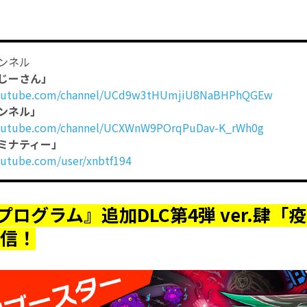
ャンネル
じーさん」
youtube.com/channel/UCd9w3tHUmjiU8NaBHPhQGEw
ンネル」
youtube.com/channel/UCXWnW9POrqPuDav-K_rWh0g
ミナティー」
outube.com/user/xnbtf194
ログラム』追加DLC第4弾 ver.肆「
配信！