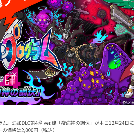
ム』追加DLC第4弾 ver.肆「疫病神の調伏」が本日12月24
の価格は2,000円（税込）。