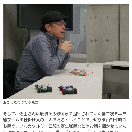
▲こしたてつひろ先生
そして、
佐上さん
は最初から最後まで担当されていた
第二次ミニ四
駆ブームの仕掛け人の一人
であるということで、ぜひ漫画制作時の
お話や、フルカウルミニ四駆の誕生秘話などのお話を聞かせていた
だければと思っております。私、『レッツ＆ゴー』の大ファンでし