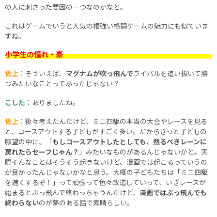
の人に刺さった要因の一つなのかなと。
これはゲームでいうと人気の根強い格闘ゲームの魅力にも似ていま
すね。
小学生の憧れ・豪
佐上
：そういえば、
マグナムが吹っ飛んで
ライバルを追い抜いて勝
つみたいなことってあったじゃない？
こした
：ありましたね。
佐上
：後々考えたんだけど、ミニ四駆の本当の大会やレースを見る
と、コースアウトする子どもがすごく多い。だからきっと子どもの
願望の中に、「
もしコースアウトしたとしても、然るべきレーンに
戻れたらセーフじゃん？
」みたいなものがあるんじゃないかと。実
際そんなことはそうそう起きないけど、漫画では起こるっていうの
が良かったんじゃないかなと思う。大概の子どもたちは「ミニ四駆
を速くするぞ！」って頑張って色々改造していって、いざレースが
始まるとぶっ飛んで終わっちゃうんだけど、
漫画ではぶっ飛んでも
終わらない
のが夢のある話で素晴らしい。