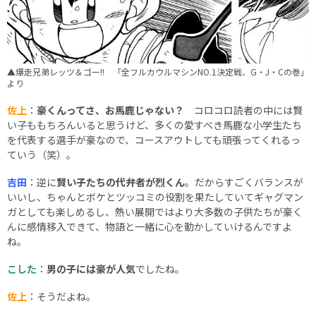
▲爆走兄弟レッツ＆ゴー!! 「全フルカウルマシンNO.1決定戦、G・J・Cの巻」
より
佐上
：
豪くんってさ、お馬鹿じゃない？
コロコロ読者の中には賢
い子ももちろんいると思うけど、多くの愛すべき馬鹿な小学生たち
を代表する選手が豪なので、コースアウトしても頑張ってくれるっ
ていう（笑）。
吉田
：逆に
賢い子たちの代弁者が烈くん
。だからすごくバランスが
いいし、ちゃんとボケとツッコミの役割を果たしていてギャグマン
ガとしても楽しめるし、熱い展開ではより大多数の子供たちが豪く
んに感情移入できて、物語と一緒に心を動かしていけるんですよ
ね。
こした
：
男の子には豪が人気
でしたね。
佐上
：そうだよね。