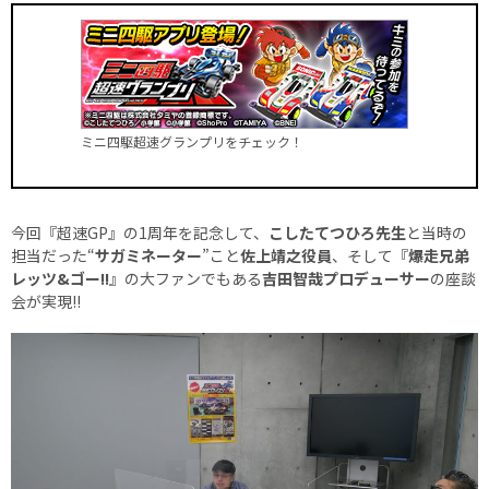
ミニ四駆超速グランプリをチェック！
今回『超速GP』の1周年を記念して、
こしたてつひろ先生
と当時の
担当だった“
サガミネーター
”こと
佐上靖之役員
、そして『
爆走兄弟
レッツ&ゴー!!
』の大ファンでもある
吉田智哉プロデューサー
の座談
会が実現!!