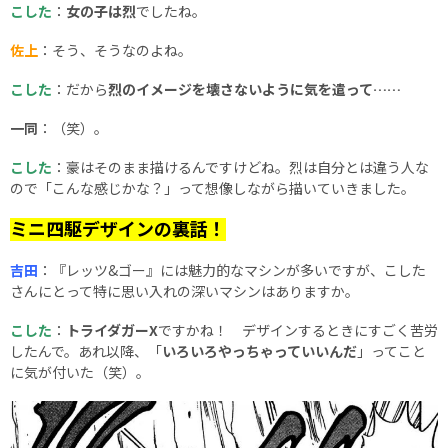
こした
：
女の子は烈
でしたね。
佐上
：そう、そうなのよね。
こした
：だから
烈のイメージを壊さないように気を遣って……
一同
：（笑）。
こした
：豪はそのまま描けるんですけどね。烈は自分とは違う人な
ので「こんな感じかな？」って想像しながら描いていきました。
ミニ四駆デザインの裏話！
吉田
：『レッツ&ゴー』には魅力的なマシンが多いですが、こした
さんにとって特に思い入れの深いマシンはありますか。
こした
：
トライダガーX
ですかね！ デザインするときにすごく苦労
したんで。あれ以降、「
いろいろやっちゃっていいんだ
」ってこと
に気が付いた（笑）。