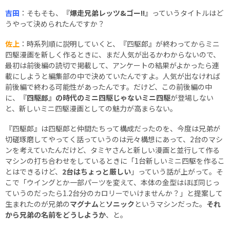
吉田
：そもそも、『
爆走兄弟レッツ&ゴー!!
』っていうタイトルはど
うやって決められたんですか？
佐上
：時系列順に説明していくと、『四駆郎』が終わってからミニ
四駆漫画を新しく作るときに、まだ人気が出るかわからないので、
最初は前後編の読切で掲載して、アンケートの結果がよかったら連
載にしようと編集部の中で決めていたんですよ。人気が出なければ
前後編で終わる可能性があったんです。だけど、この前後編の中
に、『
四駆郎』の時代のミニ四駆じゃないミニ四駆
が登場しない
と、新しいミニ四駆漫画としての魅力が高まらない。
『四駆郎』は四駆郎と仲間たちって構成だったのを、今度は兄弟が
切磋琢磨してやってく話っていうのは元々構想にあって、2台のマシ
ンを考えていたんだけど、タミヤさんと新しい漫画と並行して作る
マシンの打ち合わせをしているときに「1台新しいミニ四駆を作るこ
とはできるけど、
2台はちょっと厳しい
」っていう話が上がって。そ
こで「ウイングとか一部パーツを変えて、本体の金型はほぼ同じっ
ていうのだったら1.2台分のカロリーでいけませんか？」と提案して
生まれたのが兄弟の
マグナム
と
ソニック
というマシンだった。
それ
から兄弟の名前をどうしようか
、と。