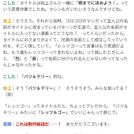
こした
：タイトルは佐上さんと一緒に「
朝までに決めよう！
」って
いう突貫作業でしたね。マシンもだいたいそうなんですけどね。
佐上
：そうそう。それから当時、コロコロのマンガって主人公の名
前がタイトルに収まっているパターンが王道で、主人公の名前がタ
イトルに入ってない漫画ってどうなの？ ってくらいだったから、
タイトルにおさまりがよくて、兄弟の名前として成立してっていう
のを、すごく探していて。「レッツゴーって言葉はもう死語だよ
ね、もう誰もレッツゴーって言わないよね」って話したときにふ
と、「
烈
」と「
豪
」って名前に分けられるんじゃないのってなった
んじゃなかったかな。
こした
：『
バツ＆テリー
』的な。
佐上
：そう『
バツ＆テリー
』！ そうそうそう。みんな知ってる？
（笑）
「レッツゴー」ってタイトルだと、ちょっとアレだから、『バツ＆
テリー』みたいに『
レッツ＆ゴー
』でいいじゃんって感じで。
吉田
：
これは制作秘話だ……！
ありがとうございます。