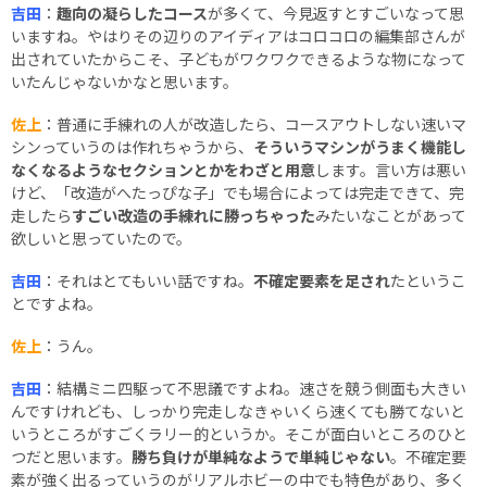
吉田
：
趣向の凝らしたコース
が多くて、今見返すとすごいなって思
いますね。やはりその辺りのアイディアはコロコロの編集部さんが
出されていたからこそ、子どもがワクワクできるような物になって
いたんじゃないかなと思います。
佐上
：普通に手練れの人が改造したら、コースアウトしない速いマ
シンっていうのは作れちゃうから、
そういうマシンがうまく機能し
なくなるようなセクションとかをわざと用意
します。言い方は悪い
けど、「改造がへたっぴな子」でも場合によっては完走できて、完
走したら
すごい改造の手練れに勝っちゃった
みたいなことがあって
欲しいと思っていたので。
吉田
：それはとてもいい話ですね。
不確定要素を足され
たというこ
とですよね。
佐上
：うん。
吉田
：結構ミニ四駆って不思議ですよね。速さを競う側面も大きい
んですけれども、しっかり完走しなきゃいくら速くても勝てないと
いうところがすごくラリー的というか。そこが面白いところのひと
つだと思います。
勝ち負けが単純なようで単純じゃない
。不確定要
素が強く出るっていうのがリアルホビーの中でも特色があり、多く