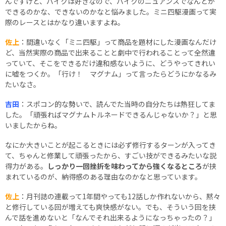
んですけど、バイクは好きなので、バイクのニュアンスでなんとか
できるのかな、できないのかなと悩みました。ミニ四駆漫画って実
際のレースとはかなり違いますよね。
佐上
：間違いなく「ミニ四駆」って商品を題材にした漫画なんだけ
ど、当然実際の商品で出来ることと劇中で行われることって全然違
っていて、そこをできるだけ違和感ないように、どうやってきれい
に嘘をつくか。「行け！ マグナム」って言ったらどうにかなるみ
たいなさ。
吉田
：スポコン的な勢いで、読んでた当時の自分たちは熱狂してま
した。「頑張ればマグナムトルネードできるんじゃないか？」と思
いましたからね。
なにか大きいことが起こるときには必ず修行するターンが入ってき
て、ちゃんと修業して頑張ったから、すごい技ができるみたいな説
得力がある。
しっかり一回挫折を味わってから強くなるところ
が挟
まれているのが、納得感のある理由なのかなと思っています。
佐上
：月刊誌の連載って1年間やっても12話しか作れないから、黙々
と修行している回が増えても爽快感がない。でも、そういう回を挟
んで話を進めないと「なんでそれ出来るようになっちゃったの？」