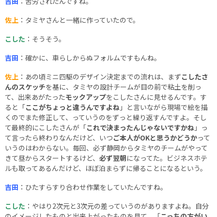
吉田
：苦労されたんですね。
佐上
：タミヤさんと一緒に作っていたので。
こした
：そうそう。
吉田
：確かに、車らしからぬフォルムですもんね。
佐上
：あの頃ミニ四駆のデザイン決定までの流れは、まず
こしたさ
んのスケッチ
を基に、タミヤの設計チームが目の前で粘土を削っ
て、出来あがたった
モックアップ
をこしたさんに見せるんです。す
ると「
ここがちょっと違うんですよね
」と言いながら現場で絵を描
くのでまた修正して、っていうのをずっと繰り返すんですよ。そし
て最終的にこしたさんが「
これで決まったんじゃないですかね
」っ
て言ったら終わりなんだけど、いつ
ご本人がOKと思うかどうか
って
いうのはわからない。毎回、必ず静岡からタミヤのチームがやって
きて昼からスタートするけど、
必ず翌朝
になってた。ビジネスホテ
ルも取ってあるんだけど、ほぼ泊まらずに帰ることになるという。
吉田
：ひたすらすり合わせ作業をしていたんですね。
こした
：やはり2次元と3次元の差っていうのがありますよね。自分
のイメージしたものと出来上がったものを見て、「
こっちの方がい