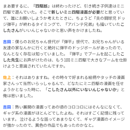
まあ要するに、『
四駆郎
』は終わったけど、引き続き子供達はミニ
四駆で遊んでいた。そこで
新しいミニ四駆漫画が必要
だと思ってい
て、誰にお願いしようか考えたときに、ちょうど『炎の闘球児 ドッ
ジ弾平』が終わるタイミングで、『アバンテ兄弟』も描いていた
こ
したさん
がいいんじゃないかと思い声をかけましたね。
吉田
：僕らのお兄ちゃん世代が『弾平』世代で、お兄ちゃんがいる
友達の家なんかに行くと絶対に弾平のドッジボールがあったので、
なんとなく存在は知っていました。『弾平』でブームを起こした
こ
した先生
にお声がけたのは、もう1回ミニ四駆で大きなブームを仕掛
けようと意識されていたんですか。
佐上
：それはありますね。その時々で好まれる絵柄やタッチの漫画
家さんって当然いらっしゃるんで、どなたにミニ四駆の漫画を任せ
ようかとなった時に、「
こしたさん以外にいないんじゃないか
」と
俺は思いました。
吉田
：熱い展開の漫画ってあの頃のコロコロにはそんなになくて、
ギャグ系の漫画がほとんどでしたよね。それはすごく記憶に残って
います。 泣けるような話ってあまりなくて、ギャグ漫画のイメージ
が強かったので、異色の作品でもあったのかなと。