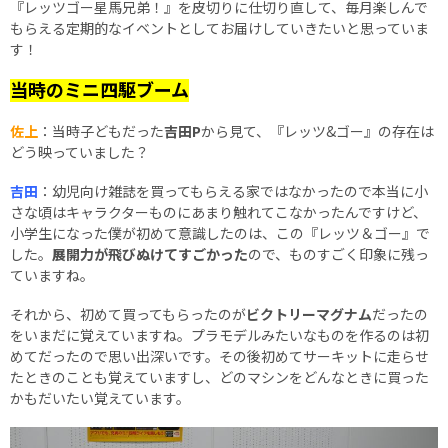
『レッツゴー星馬兄弟！』を皮切りに仕切り直して、毎月楽しんで
もらえる定期的なイベントとしてお届けしていきたいと思っていま
す！
当時のミニ四駆ブーム
佐上
：当時子どもだった
吉田P
から見て、『レッツ&ゴー』の存在は
どう映っていました？
吉田
：幼児向け雑誌を買ってもらえる家ではなかったので本当に小
さな頃はキャラクターものにあまり触れてこなかったんですけど、
小学生になった僕が初めて意識したのは、この『レッツ＆ゴー』で
した。
展開力が飛びぬけてすごかった
ので、ものすごく印象に残っ
ていますね。
それから、初めて買ってもらったのが
ビクトリーマグナム
だったの
をいまだに覚えていますね。プラモデルみたいなものを作るのは初
めてだったので思い出深いです。その後初めてサーキットに走らせ
たときのことも覚えていますし、どのマシンをどんなときに買った
かもだいたい覚えています。