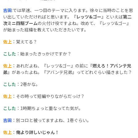
吉田
:では早速、一つ目のテーマに入ります。徐々に当時のことを思
い出していただければと思います。『
レッツ&ゴー
』といえば
第二
次ミニ四駆ブーム
の火付け役ですよね。改めて、『レッツ&ゴー』
が始まった経緯を教えていただきたいです。
佐上
：覚えてる？
こした
：始まったきっかけですか？
佐上
：あれだよね、『レッツ&ゴー』の前に『
燃えろ！アバンテ兄
弟
』があったよね。『アバンテ兄弟』ってどれぐらい描きました？
こした
：2巻かな。
佐上
：その時って短編やりながらだっけ？
こした
：1時期ちょっと重なってた気が。
吉田
：別コロと被ってますよね、1巻ぐらい。
佐上
：
俺より詳しいじゃん！