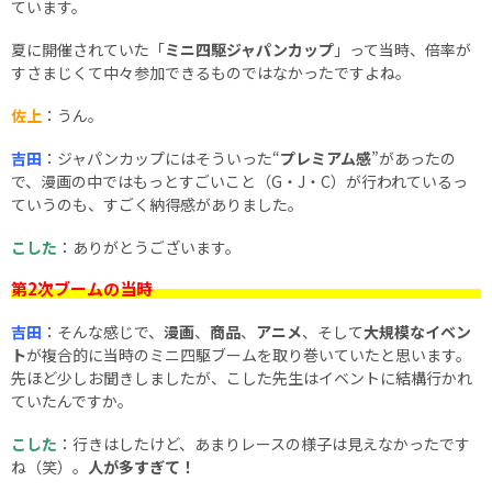
ています。
夏に開催されていた「
ミニ四駆ジャパンカップ
」って当時、倍率が
すさまじくて中々参加できるものではなかったですよね。
佐上
：うん。
吉田
：ジャパンカップにはそういった“
プレミアム感
”があったの
で、漫画の中ではもっとすごいこと（G・J・C）が行われているっ
ていうのも、すごく納得感がありました。
こした
：ありがとうございます。
第2次ブームの当時
吉田
：そんな感じで、
漫画
、
商品
、
アニメ
、そして
大規模なイベン
ト
が複合的に当時のミニ四駆ブームを取り巻いていたと思います。
先ほど少しお聞きしましたが、こした先生はイベントに結構行かれ
ていたんですか。
こした
：行きはしたけど、あまりレースの様子は見えなかったです
ね（笑）。
人が多すぎて！