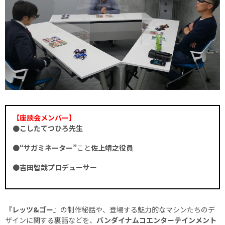
【座談会メンバー】
●こしたてつひろ先生
●
“サガミネーター”
こと
佐上靖之役員
●
吉田智哉プロデューサー
『
レッツ&ゴー
』の制作秘話や、登場する魅力的なマシンたちのデ
ザインに関する裏話などを、
バンダイナムコエンターテインメント