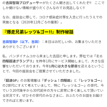
の
吉田智哉プロデューサー
がたくさん聞き出してくれたぞ!! ここで
しか聞けない情報が盛りだくさんなのでお見逃しなく!!
なお、座談会に際して、コロナ感染症対策を入念に行ったうえでの
実施となる（2020年12月ごろの撮影）。
『爆走兄弟レッツ&ゴー!!』制作秘話
吉田智哉P（以下、吉田）
：本日はお忙しい中、お集まりいただき
ありがとうございます！
私、バンダイナムコから来ました吉田と申します。弊社では『
ミニ
四駆超速グランプリ
』を昨年1月にサービス開始しまして、大きな反
響をいただいております。今年
1月には大きな節目
を迎えるというこ
とで、今回の座談会をご提案させていただきました。
『
超速GP
』のお客様層は『
ダッシュ！四駆郎
』と『
レッツ＆ゴー
』
の2世代にすえて考えていまして、特に『レッツ＆ゴー』の世代、今
でいう20代後半から30代前半の方々に非常に多く楽しんで頂いてい
る状況です。ぜひその世代のみなさまに、おふたりのお話をお届け
できればと思います。