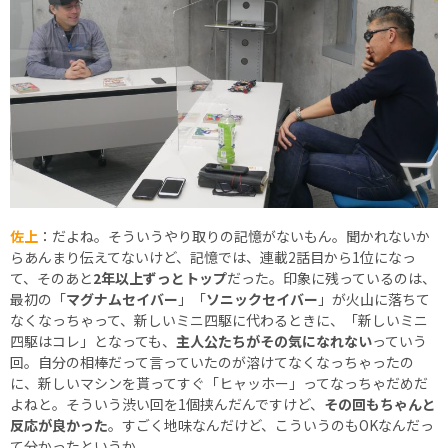
佐上
：だよね。そういうやり取りの記憶がないもん。聞かれないか
らあんまり伝えてないけど、記憶では、連載2話目から1位になっ
て、そのあと
2年以上ずっとトップ
だった。印象に残っているのは、
最初の「
マグナムセイバー
」「
ソニックセイバー
」が火山に落ちて
なくなっちゃって、新しいミニ四駆に代わるときに、「新しいミニ
四駆はコレ」となっても、
主人公たちがその気になれない
っていう
回。自分の相棒だって言っていたのが溶けてなくなっちゃったの
に、新しいマシンを貰ってすぐ「ヒャッホー」ってなっちゃだめだ
よねと。そういう渋い回を1個挟んだんですけど、
その回もちゃんと
反応が良かった
。すごく地味なんだけど、こういうのもOKなんだっ
て分かったというか。