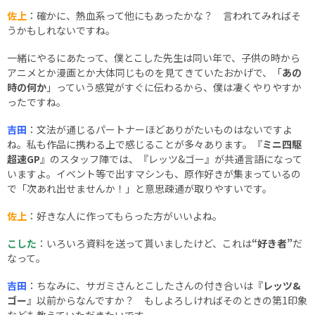
佐上
：確かに、熱血系って他にもあったかな？ 言われてみればそ
うかもしれないですね。
一緒にやるにあたって、僕とこした先生は同い年で、子供の時から
アニメとか漫画とか大体同じものを見てきていたおかげで、「
あの
時の何か
」っていう感覚がすぐに伝わるから、僕は凄くやりやすか
ったですね。
吉田
：文法が通じるパートナーほどありがたいものはないですよ
ね。私も作品に携わる上で感じることが多々あります。『
ミニ四駆
超速GP
』のスタッフ陣では、『レッツ&ゴー』が共通言語になって
いますよ。イベント等で出すマシンも、原作好きが集まっているの
で「次あれ出せませんか！」と意思疎通が取りやすいです。
佐上
：好きな人に作ってもらった方がいいよね。
こした
：いろいろ資料を送って貰いましたけど、これは
“好き者”
だ
なって。
吉田
：ちなみに、サガミさんとこしたさんの付き合いは『
レッツ&
ゴー
』以前からなんですか？ もしよろしければそのときの第1印象