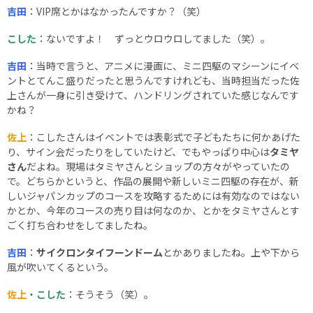
吉田
：VIP席とかはなかったんですか？（笑）
こした
：ないですよ！ ずっとウロウロしてました（笑）。
吉田
：当時で言うと、アニメに漫画に、ミニ四駆のマシーンにイベ
ントとてんこ盛りだったと思うんですけれども、当時担当だった佐
上さんが一身に引き受けて、ハンドリングされていた感じなんです
かね？
佐上
：こしたさんはイベントでは表彰式で子どもたちに何かあげた
り、サイン会だったりをしていたけど、でもやっぱり中心は
タミヤ
さん
だよね。現場はタミヤさんとショップの方々がやっていたの
で。どちらかというと、作品の展開や新しいミニ四駆の存在が、新
しいジャパンカップのコースを攻略するためには有効なのではない
かとか、今年のコースの売り目は何なのか、とかをタミヤさんとす
ごく打ち合わせをしてましたね。
吉田
：
サイクロンタイフーンドーム
とかありましたね。上や下から
風が吹いてくるという。
佐上
・
こした
：そうそう（笑）。