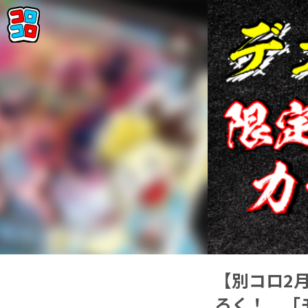
【別コロ2
ろく！ 「