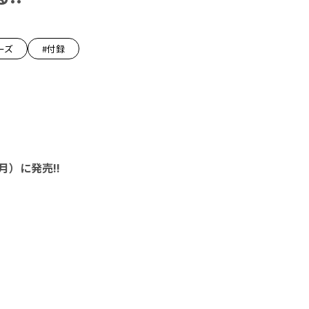
ーズ
#付録
月）に発売!!