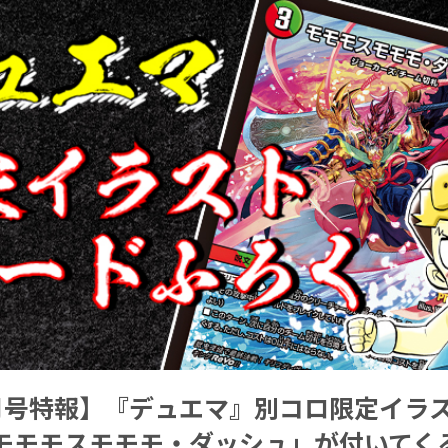
月号特報】『デュエマ』別コロ限定イラ
モモモスモモモ・ダッシュ」が付いてくる