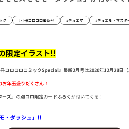
ック
#別冊コロコロ最新号
#デュエマ
#デュエル・マスタ
の限定イラスト!!
冊コロコロコミックSpecial』最新2月号
は
2020
年12月28日（
のお年玉盛りだくさん！
ターズ』
の
別コロ限定カードふろく
が付いてくる！
モ・ダッシュ」!!