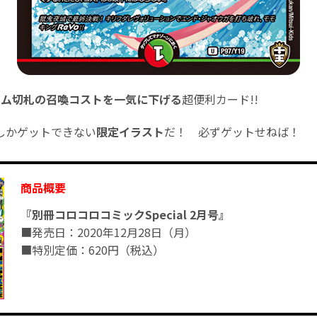
ーム切札の召喚コストを一気に下げる
超便利カード!!
しかゲットできない
限定イラスト
だ！ 必ずゲットせねば！
商品概要
『別冊コロコロコミックSpecial 2月号』
■発売日：2020年12月28日（月）
■特別定価：620円（税込）