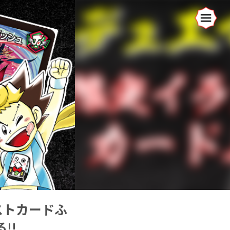
ストカードふ
!!