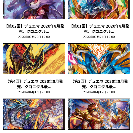
【第02回】デュエマ 2020年8月発
【第01回】デュエマ 2020年8月発
売、クロニクル...
売、クロニクル...
2020年07月22日 19:00
2020年07月21日 19:00
【第4回】デュエマ 2020年8月発
【第3回】デュエマ 2020年8月発
売、クロニクル最...
売、クロニクル最...
2020年06月13日 20:00
2020年06月12日 20:00