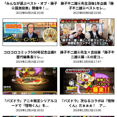
「みんなが選ぶベスト・オブ・藤子
藤子不二雄Ⓐ先生没後1年企画『藤
Ⓐ国民投票」開催中！...
子不二雄Ⓐベストセレ...
2023年04月14日 10:00
2023年04月06日 10:00
コロコロコミック500号記念企画!!
藤子不二雄Ⓐ先生×吉田豪「藤子不
歴代編集長リレ...
二雄Ⓐ展 -Ⓐの変コ...
2019年11月16日 15:00
2018年12月30日 17:47
『パズドラ』アニキ限定シリアルコ
『パズドラ』次なるコラボは『怪物
ードで『怪物くん』を...
くん』だぁぁぁ！ ア...
2018年12月14日 20:02
2018年12月13日 15:00