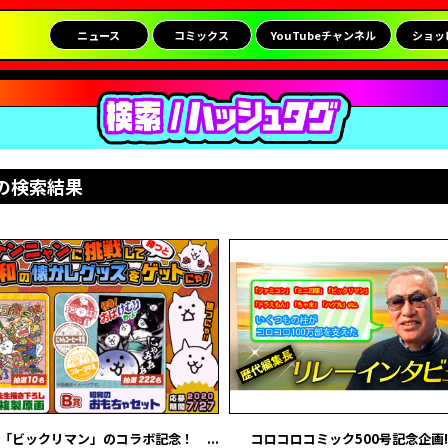
ニュース
コミックス
YouTubeチャンネル
ショッ
の検索結果
「ビックリマン」のコラボ記念！ ...
コロコロコミック500号記念企画!!