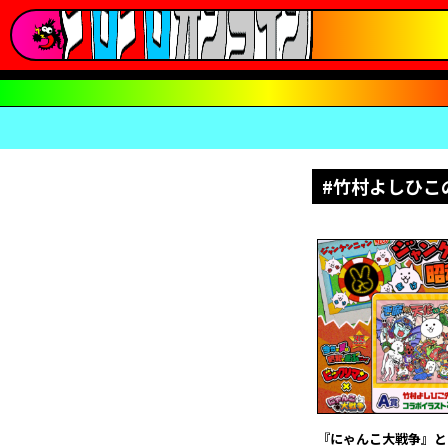
#竹村よしひこ
『にゃんこ大戦争』と