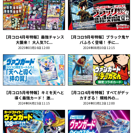
【月コロ4月号特報】最強チャンス
【月コロ9月号特報】ブラック鬼ヤ
大襲来！ 大人気TC...
バふろく登場！ 手に...
2025年03月16日 12:00
2024年08月10日 12:15
【月コロ5月号特報】キミを天へと
【月コロ4月号特報】すべてがデッ
導く最強カード！ 激...
カすぎる！ 規格外の...
2024年04月15日 11:15
2024年03月12日 12:00