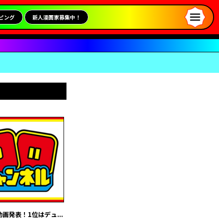
ピング
新人漫画家募集中！
発表！1位はデュ...