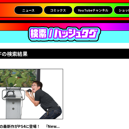
ニュース
コミックス
YouTubeチャンネル
ショッ
LFの検索結果
最新作がPS4に登場！ 『New...