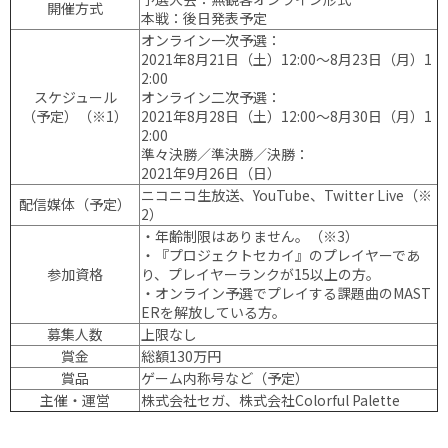
開催方式
本戦：後日発表予定
オンライン一次予選：
2021年8月21日（土）12:00〜8月23日（月）1
2:00
スケジュール
オンライン二次予選：
（予定）（※1）
2021年8月28日（土）12:00〜8月30日（月）1
2:00
準々決勝／準決勝／決勝：
2021年9月26日（日）
ニコニコ生放送、YouTube、Twitter Live（※
配信媒体（予定）
2）
・年齢制限はありません。（※3）
・『プロジェクトセカイ』のプレイヤーであ
参加資格
り、プレイヤーランクが15以上の方。
・オンライン予選でプレイする課題曲のMAST
ERを解放している方。
募集人数
上限なし
賞金
総額130万円
賞品
ゲーム内称号など（予定）
主催・運営
株式会社セガ、株式会社Colorful Palette